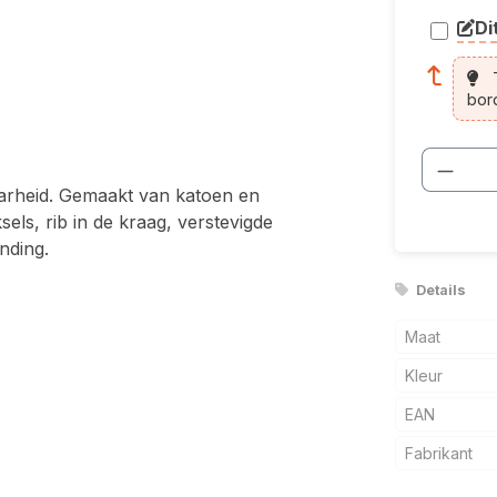
Di
arti
T
bor
Produ
aarheid. Gemaakt van katoen en
els, rib in de kraag, verstevigde
nding.
Details
Maat
Kleur
EAN
Fabrikant