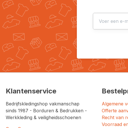
Klantenservice
Bestelp
Bedrijfskledingshop vakmanschap
Algemene v
sinds 1987 - Borduren & Bedrukken -
Offerte aan
Werkkleding & veiligheidsschoenen
Recht van r
Voorraad en