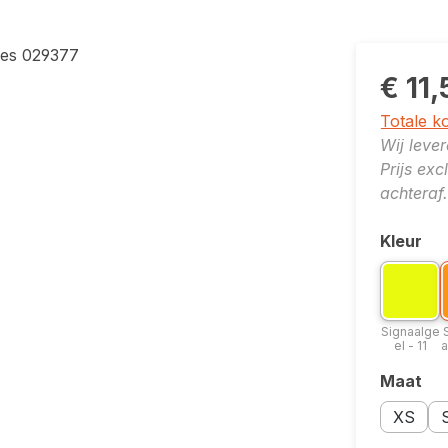
€ 11
Totale k
Wij leve
Prijs ex
achteraf.
Kleur
Selecte
Kleuropti
K
Signa
Signaalge
el - 11
a
Maat
Selecte
Maatopti
Ma
XS