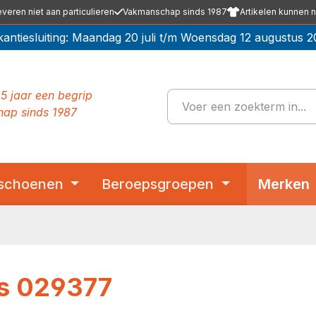
everen niet aan particulieren
Vakmanschap sinds 1987
Artikelen kunnen n
kantiesluiting: Maandag 20 juli t/m Woensdag 12 augustus 2
5 jaar een begrip
ap sinds 1987
schoenen
Beroepsgroepen
Merken
es 029377