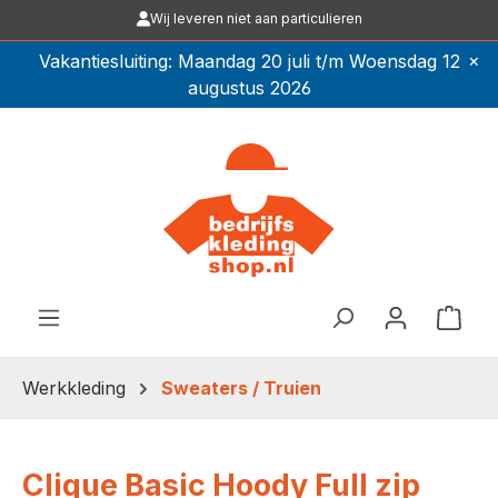
Wij leveren niet aan particulieren
Ga naar de hoofdinhoud
×
Vakantiesluiting: Maandag 20 juli t/m Woensdag 12
augustus 2026
Winkel
Werkkleding
Sweaters / Truien
Clique Basic Hoody Full zip