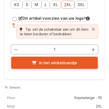
Maatoptie: XS
Maatoptie: S
Maatoptie: M
Maatoptie: L
Maatoptie: XL
Maatoptie: 2XL
Maatoptie: 3XL
XS
S
M
L
XL
2XL
3XL
Dit artikel voorzien van uw logo?
article.printing.helptext
Tip: zet de schakelaar aan om dit item
te laten borduren of bedrukken.
Producthoeveelheid: Voer de gewenste
In het winkelmandje
Details
Kleur
Grijsmelange - 95
Maat
2XL