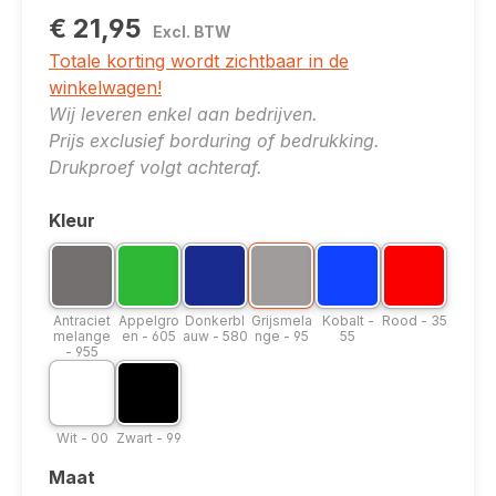
€ 21,95
Excl. BTW
Totale korting wordt zichtbaar in de
winkelwagen!
Wij leveren enkel aan bedrijven.
Prijs exclusief borduring of bedrukking.
Drukproef volgt achteraf.
Kleur
Selecteer
Kleuroptie: Antraciet melange - 955
Kleuroptie: Appelgroen - 605
Kleuroptie: Donkerblauw - 580
Kleuroptie: Grijsmelange - 95
Kleuroptie: Kobalt - 5
Kleuroptie: R
Antraciet melange - 955
Appelgroen - 605
Donkerblauw - 580
Grijsmelange - 95
Kobalt - 55
Rood - 35
Antraciet
Appelgro
Donkerbl
Grijsmela
Kobalt -
Rood - 35
melange
en - 605
auw - 580
nge - 95
55
- 955
Kleuroptie: Wit - 00
Kleuroptie: Zwart - 99
Wit - 00
Zwart - 99
Wit - 00
Zwart - 99
Maat
Selecteer