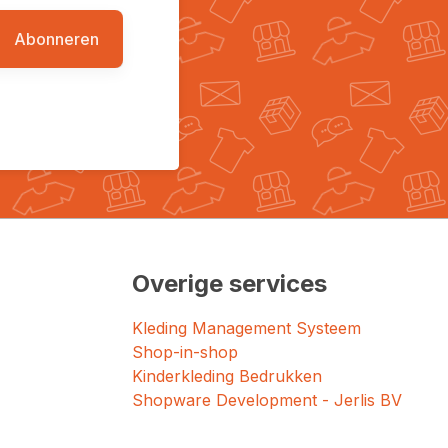
Abonneren
Overige services
Kleding Management Systeem
Shop-in-shop
Kinderkleding Bedrukken
Shopware Development - Jerlis BV