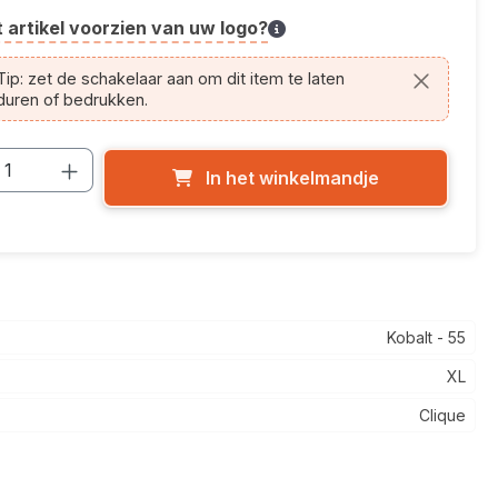
t artikel voorzien van uw logo?
cle.printing.helptext
ip: zet de schakelaar aan om dit item te laten
duren of bedrukken.
cthoeveelheid: Voer de gewenste hoevee
In het winkelmandje
Kobalt - 55
XL
Clique