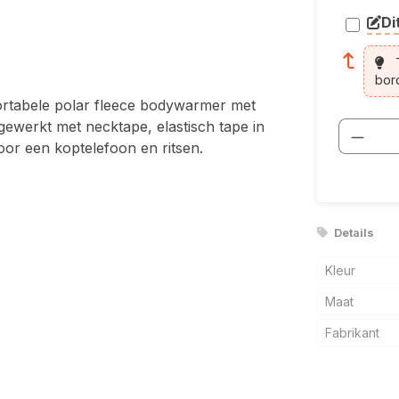
Di
arti
T
bor
ortabele polar fleece bodywarmer met
werkt met necktape, elastisch tape in
Produ
or een koptelefoon en ritsen.
Details
Kleur
Maat
Fabrikant