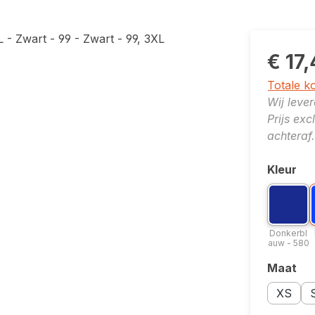
€ 17
Totale k
Wij leve
Prijs ex
achteraf.
Kleur
Selecte
Kleuropt
K
Donk
Donkerbl
auw - 580
Maat
Selecte
Maatopti
Ma
XS