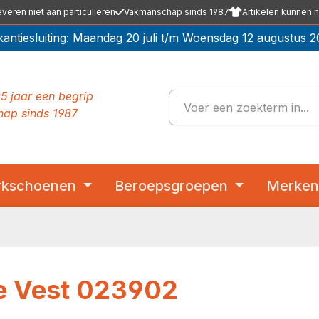
everen niet aan particulieren
Vakmanschap sinds 1987
Artikelen kunnen n
kantiesluiting: Maandag 20 juli t/m Woensdag 12 augustus 2
5 jaar een begrip
ap sinds 1987
kschoenen
Beroepsgroepen
Merke
ce Vest 023902