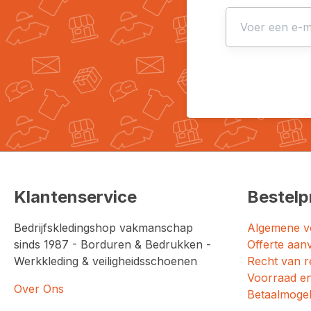
Klantenservice
Bestelp
Bedrijfskledingshop vakmanschap
Algemene v
sinds 1987 - Borduren & Bedrukken -
Offerte aan
Werkkleding & veiligheidsschoenen
Recht van r
Voorraad en
Over Ons
Betaalmogel