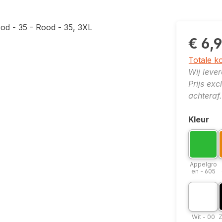
€ 6,
Totale k
Wij leve
Prijs ex
achteraf.
Kleur
Selecte
Kleuropt
K
Appe
Appelgro
en - 605
Kleuropti
K
Wit -
Wit - 00
Z