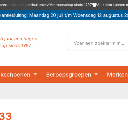
everen niet aan particulieren
Vakmanschap sinds 1987
Artikelen kunnen n
kantiesluiting: Maandag 20 juli t/m Woensdag 12 augustus 2
5 jaar een begrip
ap sinds 1987
kschoenen
Beroepsgroepen
Merke
033