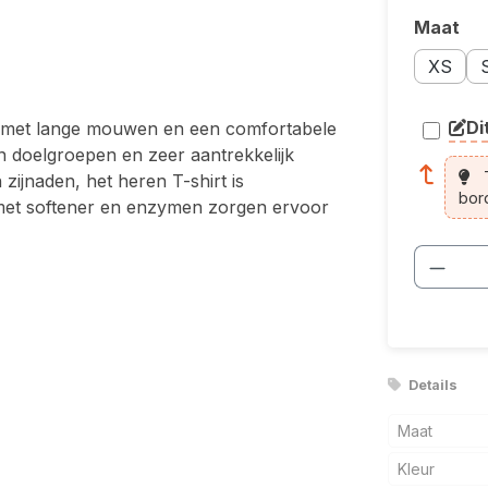
Maat
Selecte
Maatopti
Ma
XS
Di
rt met lange mouwen en een comfortabele
arti
an doelgroepen en zeer aantrekkelijk
T
 zijnaden, het heren T-shirt is
bor
 met softener en enzymen zorgen ervoor
Produ
Details
Maat
Kleur