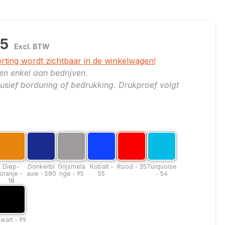
95
Excl. BTW
orting wordt zichtbaar in de winkelwagen!
ren enkel aan bedrijven.
clusief borduring of bedrukking. Drukproef volgt
er
ie: Appelgroen - 605
leuroptie: Diep-oranje - 18
Kleuroptie: Donkerblauw - 580
Kleuroptie: Grijsmelange - 95
Kleuroptie: Kobalt - 55
Kleuroptie: Rood - 35
Kleuroptie: Turquois
lgroen - 605
Diep-oranje - 18
Donkerblauw - 580
Grijsmelange - 95
Kobalt - 55
Rood - 35
Turquoise - 54
Diep-
Donkerbl
Grijsmela
Kobalt -
Rood - 35
Turquoise
oranje -
auw - 580
nge - 95
55
- 54
18
e: Wit - 00
leuroptie: Zwart - 99
 00
Zwart - 99
wart - 99