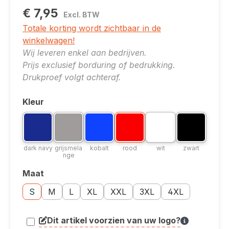
€ 7,95
Excl. BTW
Totale korting wordt zichtbaar in de
winkelwagen!
Wij leveren enkel aan bedrijven.
Prijs exclusief borduring of bedrukking.
Drukproef volgt achteraf.
Kleur
Selecteer
Kleuroptie: dark navy
Kleuroptie: grijsmelange
Kleuroptie: kobalt
Kleuroptie: rood
Kleuroptie: wit
Kleuroptie: z
dark navy
grijsmelange
kobalt
rood
wit
zwart
dark navy
grijsmela
kobalt
rood
wit
zwart
nge
Maat
Selecteer
Maatoptie: S
Maatoptie: M
Maatoptie: L
Maatoptie: XL
Maatoptie: XXL
Maatoptie: 3XL
Maatoptie: 4XL
S
M
L
XL
XXL
3XL
4XL
Dit artikel voorzien van uw logo?
article.printing.helptext