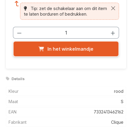
Tip: zet de schakelaar aan om dit item
te laten borduren of bedrukken.
Producthoeveelheid: Voer de gewenste
In het winkelmandje
Details
Kleur
rood
Maat
S
EAN
7332413462162
Fabrikant
Clique