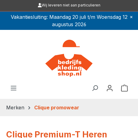
Wij leveren niet aan particulieren
Ga naar de hoofdinhoud
×
Vakantiesluiting: Maandag 20 juli t/m Woensdag 12
augustus 2026
Winkel
Merken
Clique promowear
Clique Premium-T Heren