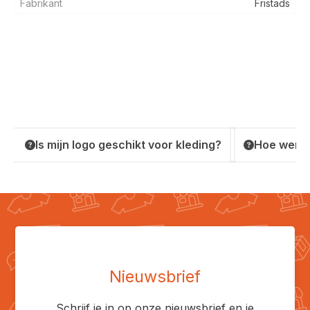
Fabrikant
Fristads
Is mijn logo geschikt voor kleding?
Hoe werkt
Nieuwsbrief
Schrijf je in op onze nieuwsbrief en je