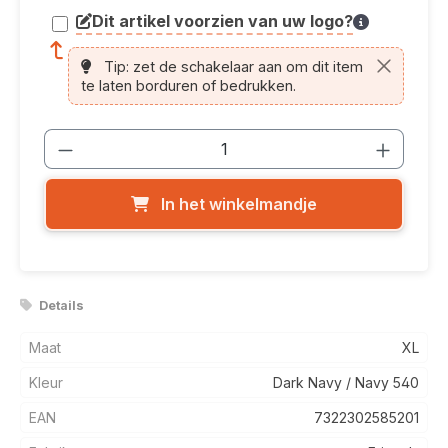
Dit artikel voorzien van uw logo?
article.printing.helptext
Tip: zet de schakelaar aan om dit item
te laten borduren of bedrukken.
Producthoeveelheid: Voer de gewenste
In het winkelmandje
Details
Maat
XL
Kleur
Dark Navy / Navy 540
EAN
7322302585201