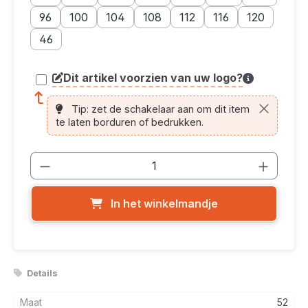
Maatoptie: 96
Maatoptie: 100
Maatoptie: 104
Maatoptie: 108
Maatoptie: 112
Maatoptie: 116
Maatoptie: 12
96
100
104
108
112
116
120
Maatoptie: 46
46
Dit artikel voorzien van uw logo?
article.printing.helptext
Tip: zet de schakelaar aan om dit item
te laten borduren of bedrukken.
Producthoeveelheid: Voer de gewenste
In het winkelmandje
Details
Maat
52