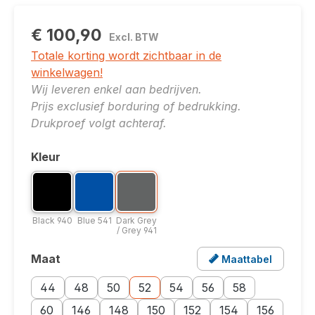
€ 100,90
Excl. BTW
Totale korting wordt zichtbaar in de
winkelwagen!
Wij leveren enkel aan bedrijven.
Prijs exclusief borduring of bedrukking.
Drukproef volgt achteraf.
Kleur
Selecteer
Kleuroptie: Black 940
Kleuroptie: Blue 541
Kleuroptie: Dark Grey / Grey 941
Black 940
Blue 541
Dark Grey / Grey 941
Black 940
Blue 541
Dark Grey
/ Grey 941
Maat
Maattabel
Selecteer
Opent een popup met de maattabel voor dit produ
Maatoptie: 44
Maatoptie: 48
Maatoptie: 50
Maatoptie: 52
Maatoptie: 54
Maatoptie: 56
Maatoptie: 58
44
48
50
52
54
56
58
Maatoptie: 60
Maatoptie: 146
Maatoptie: 148
Maatoptie: 150
Maatoptie: 152
Maatoptie: 154
Maatoptie: 1
60
146
148
150
152
154
156