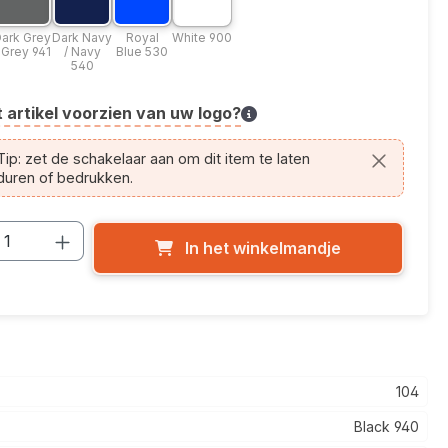
k 940
Dark Grey / Grey 941
Dark Navy / Navy 540
Royal Blue 530
White 900
ark Grey
Dark Navy
Royal
White 900
 Grey 941
/ Navy
Blue 530
540
t artikel voorzien van uw logo?
cle.printing.helptext
ip: zet de schakelaar aan om dit item te laten
duren of bedrukken.
cthoeveelheid: Voer de gewenste hoevee
In het winkelmandje
104
Black 940