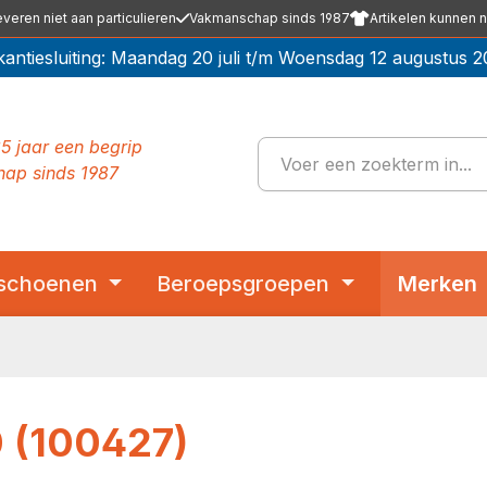
everen niet aan particulieren
Vakmanschap sinds 1987
Artikelen kunnen n
kantiesluiting: Maandag 20 juli t/m Woensdag 12 augustus 2
5 jaar een begrip
ap sinds 1987
schoenen
Beroepsgroepen
Merken
0 (100427)