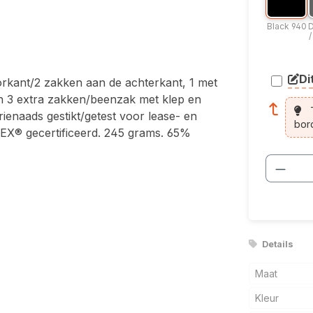
Blac
Black 940
D
/
Di
rkant/2 zakken aan de achterkant, 1 met
arti
n 3 extra zakken/beenzak met klep en
T
ienaads gestikt/getest voor lease- en
bor
EX® gecertificeerd. 245 grams. 65%
Produ
Details
Maat
Kleur