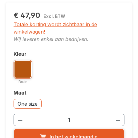
€ 47,90
Excl. BTW
Totale korting wordt zichtbaar in de
winkelwagen!
Wij leveren enkel aan bedrijven.
Kleur
Selecteer
Kleuroptie: Bruin
Bruin
Bruin
Maat
Selecteer
Accessoires: One size
One size
Producthoeveelheid: Voer de gewenste
In het winkelmandje