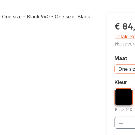
€ 84
Totale k
Wij leve
Maat
Selecte
Accessoi
One si
Kleur
Selecte
Kleuropt
Blac
Black 940
Produ