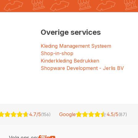
Overige services
Kleding Management Systeem
Shop-in-shop
Kinderkleding Bedrukken
Shopware Development - Jerlis BV
4.7/5
Google
4.5/5
(156)
(87)
Volg ons op: