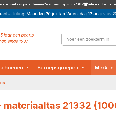
everen niet aan particulieren
Vakmanschap sinds 1987
Artikelen kunnen n
kantiesluiting: Maandag 20 juli t/m Woensdag 12 augustus 2
5 jaar een begrip
ap sinds 1987
schoenen
Beroepsgroepen
Merken
res
r- materiaaltas 21332 (100