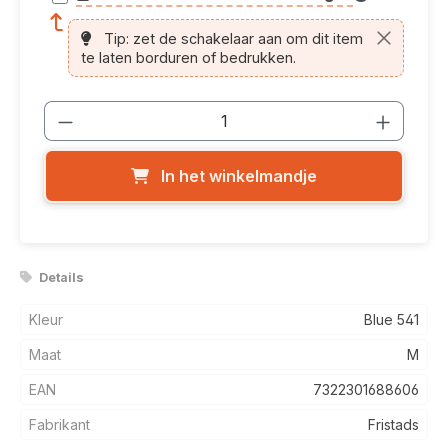
article.printing.helptext
Tip: zet de schakelaar aan om dit item
te laten borduren of bedrukken.
Producthoeveelheid: Voer de gewenste
In het winkelmandje
Details
Kleur
Blue 541
Maat
M
EAN
7322301688606
Fabrikant
Fristads