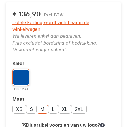
€ 136,90
Excl. BTW
Totale korting wordt zichtbaar in de
winkelwagen!
Wij leveren enkel aan bedrijven.
Prijs exclusief borduring of bedrukking.
Drukproef volgt achteraf.
Kleur
Selecteer
Kleuroptie: Blue 541
Blue 541
Blue 541
Maat
Selecteer
Maatoptie: XS
Maatoptie: S
Maatoptie: M
Maatoptie: L
Maatoptie: XL
Maatoptie: 2XL
XS
S
M
L
XL
2XL
Dit artikel voorzien van uw logo?