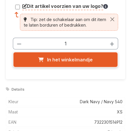
Dit artikel voorzien van uw logo?
article.printing.helptext
Tip: zet de schakelaar aan om dit item
te laten borduren of bedrukken.
Producthoeveelheid: Voer de gewenste
In het winkelmandje
Details
Kleur
Dark Navy / Navy 540
Maat
XS
EAN
7322301514912