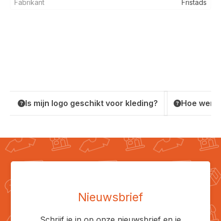
Fabrikant
Fristads
Is mijn logo geschikt voor kleding?
Hoe werkt
Nieuwsbrief
Schrijf je in op onze nieuwsbrief en je