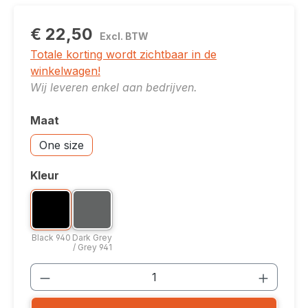
€ 22,50
Excl. BTW
Totale korting wordt zichtbaar in de
winkelwagen!
Wij leveren enkel aan bedrijven.
Maat
Selecteer
Accessoires: One size
One size
Kleur
Selecteer
Kleuroptie: Black 940
Kleuroptie: Dark Grey / Grey 941
Black 940
Dark Grey / Grey 941
Black 940
Dark Grey
/ Grey 941
Producthoeveelheid: Voer de gewenste