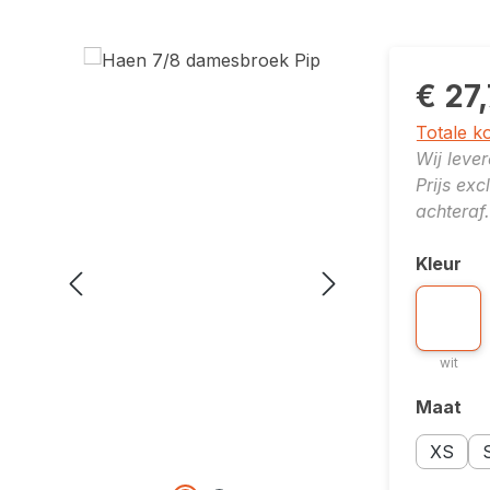
€ 27
Totale k
Wij leve
Prijs ex
achteraf.
Kleur
Selecte
Kleuropti
wit
wit
Maat
Selecte
Opent ee
Maatopti
Ma
XS