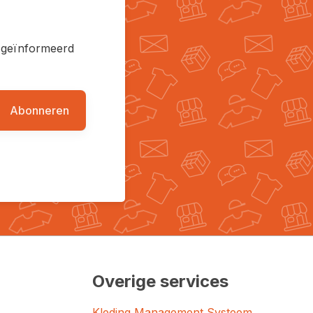
en geïnformeerd
Abonneren
Overige services
Kleding Management Systeem