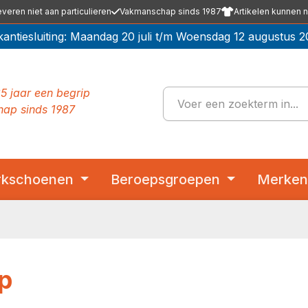
everen niet aan particulieren
Vakmanschap sinds 1987
Artikelen kunnen n
kantiesluiting: Maandag 20 juli t/m Woensdag 12 augustus 2
5 jaar een begrip
ap sinds 1987
kschoenen
Beroepsgroepen
Merke
p