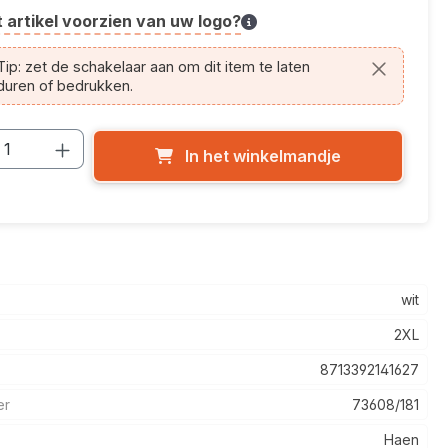
t artikel voorzien van uw logo?
cle.printing.helptext
ip: zet de schakelaar aan om dit item te laten
duren of bedrukken.
cthoeveelheid: Voer de gewenste hoevee
In het winkelmandje
wit
2XL
8713392141627
er
73608/181
Haen