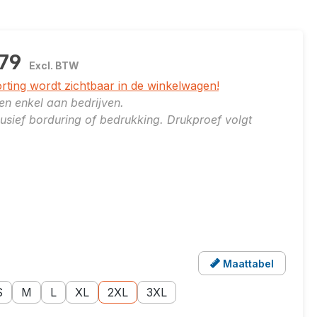
,79
Excl. BTW
orting wordt zichtbaar in de winkelwagen!
ren enkel aan bedrijven.
clusief borduring of bedrukking. Drukproef volgt
er
e: wit
Maattabel
er
n popup met de maattabel voor dit product
e: XS
atoptie: S
Maatoptie: M
Maatoptie: L
Maatoptie: XL
Maatoptie: 2XL
Maatoptie: 3XL
S
M
L
XL
2XL
3XL