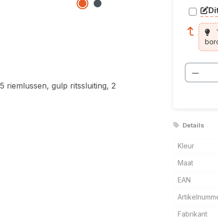
Di
arti
T
bor
Produ
 riemlussen, gulp ritssluiting, 2
Details
Kleur
Maat
EAN
Artikelnumm
Fabrikant