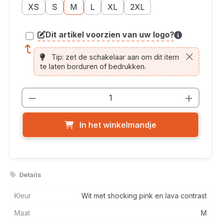
Maatoptie: XS
Maatoptie: S
Maatoptie: M
Maatoptie: L
Maatoptie: XL
Maatoptie: 2XL
XS
S
M
L
XL
2XL
Dit artikel voorzien van uw logo?
article.printing.helptext
Tip: zet de schakelaar aan om dit item
te laten borduren of bedrukken.
Producthoeveelheid: Voer de gewenste
In het winkelmandje
Details
Kleur
Wit met shocking pink en lava contrast
Maat
M