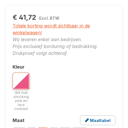
€ 41,72
Excl. BTW
Totale korting wordt zichtbaar in de
winkelwagen!
Wij leveren enkel aan bedrijven.
Prijs exclusief borduring of bedrukking.
Drukproef volgt achteraf.
Kleur
Selecteer
Bicolor optie: Wit met shocking pink en lava contrast
Wit met shocking pink en lava contrast
Wit met
shocking
pink en
lava
contrast
Maat
Maattabel
Selecteer
Opent een popup met de maattabel voor dit produ