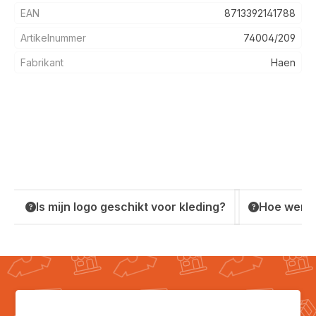
EAN
8713392141788
Artikelnummer
74004/209
Fabrikant
Haen
Is mijn logo geschikt voor kleding?
Hoe werkt