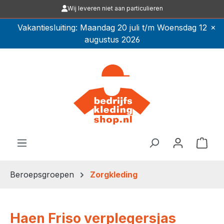
Wij leveren niet aan particulieren
Ga naar de hoofdinhoud
×
Vakantiesluiting: Maandag 20 juli t/m Woensdag 12
augustus 2026
Winkel
Beroepsgroepen
Zorgkleding
Haen Friso verplegersjas