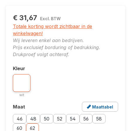
€ 31,67
Excl. BTW
Totale korting wordt zichtbaar in de
winkelwagen!
Wij leveren enkel aan bedrijven.
Prijs exclusief borduring of bedrukking.
Drukproef volgt achteraf.
Kleur
Selecteer
Kleuroptie: wit
wit
wit
Maat
Maattabel
Selecteer
Opent een popup met de maattabel voor dit produ
Maatoptie: 46
Maatoptie: 48
Maatoptie: 50
Maatoptie: 52
Maatoptie: 54
Maatoptie: 56
Maatoptie: 58
46
48
50
52
54
56
58
Maatoptie: 60
Maatoptie: 62
60
62