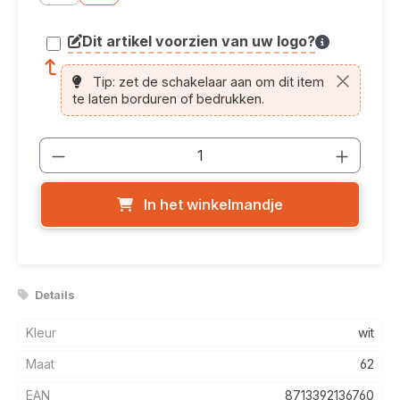
Dit artikel voorzien van uw logo?
article.printing.helptext
Tip: zet de schakelaar aan om dit item
te laten borduren of bedrukken.
Producthoeveelheid: Voer de gewenste
In het winkelmandje
Details
Kleur
wit
Maat
62
EAN
8713392136760