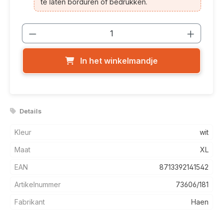
te laten borduren of bedrukken.
Producthoeveelheid: Voer de gewenste
In het winkelmandje
Details
Kleur
wit
Maat
XL
EAN
8713392141542
Artikelnummer
73606/181
Fabrikant
Haen