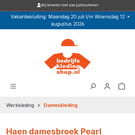
Wij leveren niet aan particulieren
Ga naar de hoofdinhoud
×
Vakantiesluiting: Maandag 20 juli t/m Woensdag 12
augustus 2026
Winkel
Werkkleding
Dameskleding
Haen damesbroek Pearl