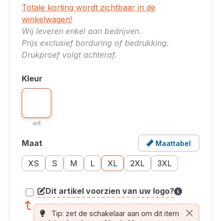
Totale korting wordt zichtbaar in de
winkelwagen!
Wij leveren enkel aan bedrijven.
Prijs exclusief borduring of bedrukking.
Drukproef volgt achteraf.
Kleur
Selecteer
Kleuroptie: wit
wit
wit
Maat
Maattabel
Selecteer
Opent een popup met de maattabel voor dit produ
Maatoptie: XS
Maatoptie: S
Maatoptie: M
Maatoptie: L
Maatoptie: XL
Maatoptie: 2XL
Maatoptie: 3XL
XS
S
M
L
XL
2XL
3XL
Dit artikel voorzien van uw logo?
article.printing.helptext
Tip: zet de schakelaar aan om dit item