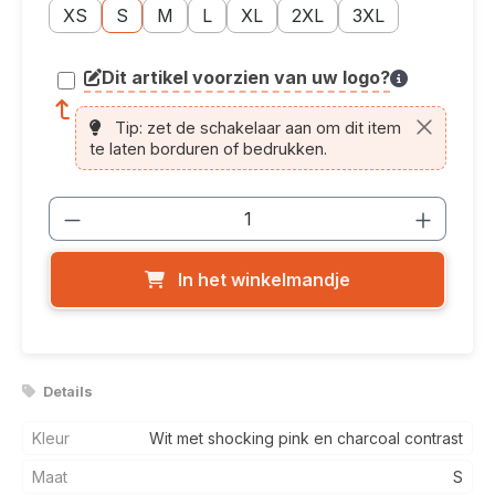
Maatoptie: XS
Maatoptie: S
Maatoptie: M
Maatoptie: L
Maatoptie: XL
Maatoptie: 2XL
Maatoptie: 3XL
XS
S
M
L
XL
2XL
3XL
Dit artikel voorzien van uw logo?
article.printing.helptext
Tip: zet de schakelaar aan om dit item
te laten borduren of bedrukken.
Producthoeveelheid: Voer de gewenste
In het winkelmandje
Details
Kleur
Wit met shocking pink en charcoal contrast
Maat
S