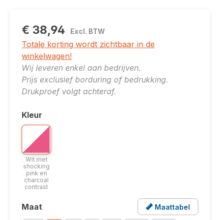
€ 38,94
Excl. BTW
Totale korting wordt zichtbaar in de
winkelwagen!
Wij leveren enkel aan bedrijven.
Prijs exclusief borduring of bedrukking.
Drukproef volgt achteraf.
Kleur
Selecteer
Bicolor optie: Wit met shocking pink en charcoal con
Wit met shocking pink en charcoal contrast
Wit met
shocking
pink en
charcoal
contrast
Maat
Maattabel
Selecteer
Opent een popup met de maattabel voor dit produ