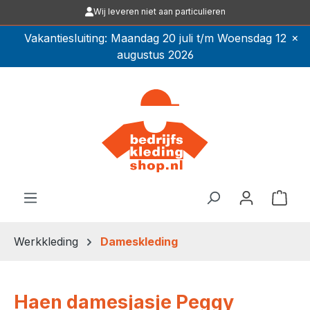
Wij leveren niet aan particulieren
Ga naar de hoofdinhoud
×
Vakantiesluiting: Maandag 20 juli t/m Woensdag 12
augustus 2026
Winkel
Werkkleding
Dameskleding
Haen damesjasje Peggy