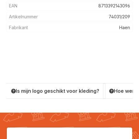
EAN
8713392143096
Artikelnummer
74031/209
Fabrikant
Haen
Is mijn logo geschikt voor kleding?
Hoe werkt