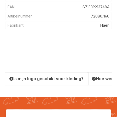
EAN
8713392137484
Artikelnummer
72080/160
Fabrikant
Haen
Is mijn logo geschikt voor kleding?
Hoe werkt