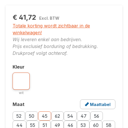
€ 41,72
Excl. BTW
Totale korting wordt zichtbaar in de
winkelwagen!
Wij leveren enkel aan bedrijven.
Prijs exclusief borduring of bedrukking.
Drukproef volgt achteraf.
Kleur
Selecteer
Kleuroptie: wit
wit
wit
Maat
Maattabel
Selecteer
Opent een popup met de maattabel voor dit produ
Maatoptie: 52
Maatoptie: 50
Maatoptie: 45
Maatoptie: 62
Maatoptie: 54
Maatoptie: 47
Maatoptie: 56
52
50
45
62
54
47
56
Maatoptie: 44
Maatoptie: 55
Maatoptie: 51
Maatoptie: 49
Maatoptie: 46
Maatoptie: 53
Maatoptie: 60
Maatoptie: 
44
55
51
49
46
53
60
58