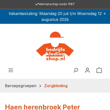
Vakmanschap sinds 1987
Ga naar de hoofdinhoud
×
Vakantiesluiting: Maandag 20 juli t/m Woensdag 12
augustus 2026
Winkel
Beroepsgroepen
Zorgkleding
Haen herenbroek Peter