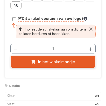
Maatoptie: 48
48
Dit artikel voorzien van uw logo?
article.printing.helptext
Tip: zet de schakelaar aan om dit item
te laten borduren of bedrukken.
Producthoeveelheid: Voer de gewenste
In het winkelmandje
Details
Kleur
wit
Maat
45