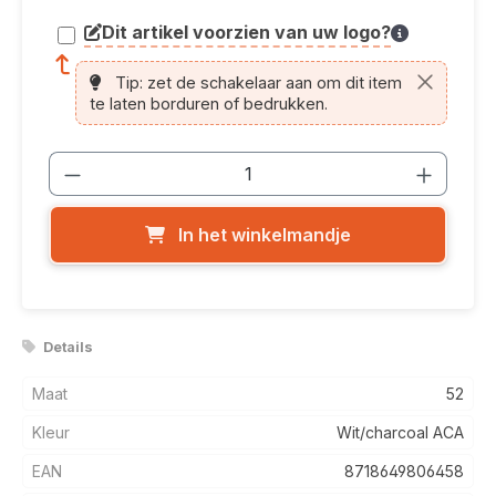
Dit artikel voorzien van uw logo?
article.printing.helptext
Tip: zet de schakelaar aan om dit item
te laten borduren of bedrukken.
Producthoeveelheid: Voer de gewenste
In het winkelmandje
Details
Maat
52
Kleur
Wit/charcoal ACA
EAN
8718649806458