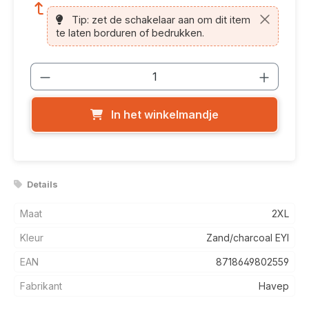
Tip: zet de schakelaar aan om dit item
te laten borduren of bedrukken.
Producthoeveelheid: Voer de gewenste
In het winkelmandje
Details
Maat
2XL
Kleur
Zand/charcoal EYI
EAN
8718649802559
Fabrikant
Havep