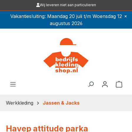
Wij leveren niet aan particulieren
Ga naar de hoofdinhoud
×
Vakantiesluiting: Maandag 20 juli t/m Woensdag 12
augustus 2026
Winkel
Werkkleding
Jassen & Jacks
Havep attitude parka