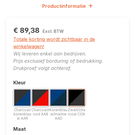
Productinformatie
€ 89,38
Excl. BTW
Totale korting wordt zichtbaar in de
winkelwagen!
Wij leveren enkel aan bedrijven.
Prijs exclusief borduring of bedrukking.
Drukproef volgt achteraf.
Kleur
Selecteer
Bicolor optie: Charcoal/korenblauw AAR
Bicolor optie: Charcoal/rood AAB
Bicolor optie: Korenblauw/marine A
Bicolor optie: Zwart/charcoa
Charcoal/korenblauw AAR
Charcoal/rood AAB
Korenblauw/marine AAD
Zwart/charcoal CDK
Charcoal/
Charcoal/r
Korenblau
Zwart/cha
korenblau
ood AAB
w/marine
rcoal CDK
w AAR
AAD
Maat
Selecteer