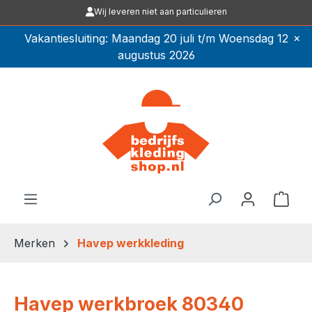
Wij leveren niet aan particulieren
Ga naar de hoofdinhoud
×
Vakantiesluiting: Maandag 20 juli t/m Woensdag 12
augustus 2026
Winkel
Merken
Havep werkkleding
Havep werkbroek 80340