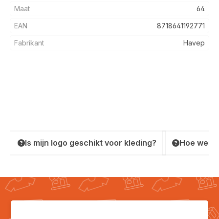
Maat
64
EAN
8718641192771
Fabrikant
Havep
Is mijn logo geschikt voor kleding?
Hoe werkt