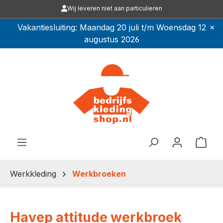
Wij leveren niet aan particulieren
Ga naar de hoofdinhoud
×
Vakantiesluiting: Maandag 20 juli t/m Woensdag 12
augustus 2026
Winkel
Werkkleding
Werkbroeken
Havep attitude werkbroek