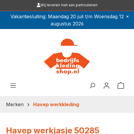
Wij leveren niet aan particulieren
Ga naar de hoofdinhoud
×
Vakantiesluiting: Maandag 20 juli t/m Woensdag 12
augustus 2026
Winkel
Merken
Havep werkkleding
Havep werkjasje 50285