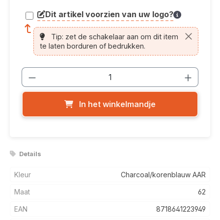
Dit artikel voorzien van uw logo?
article.printing.helptext
Tip: zet de schakelaar aan om dit item
te laten borduren of bedrukken.
Producthoeveelheid: Voer de gewenste
In het winkelmandje
Details
Kleur
Charcoal/korenblauw AAR
Maat
62
EAN
8718641223949