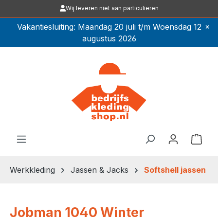
Wij leveren niet aan particulieren
Ga naar de hoofdinhoud
×
Vakantiesluiting: Maandag 20 juli t/m Woensdag 12
augustus 2026
Winkel
Werkkleding
Jassen & Jacks
Softshell jassen
Jobman 1040 Winter