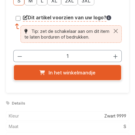
S
M
L
XL
2XL
3XL
Dit artikel voorzien van uw logo?
article.printing.helptext
Tip: zet de schakelaar aan om dit item
te laten borduren of bedrukken.
Producthoeveelheid: Voer de gewenste
In het winkelmandje
Details
Kleur
Zwart 9999
Maat
S