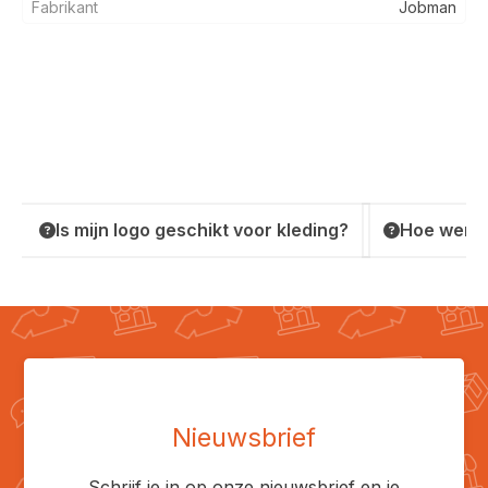
Fabrikant
Jobman
Is mijn logo geschikt voor kleding?
Hoe werkt
Nieuwsbrief
Schrijf je in op onze nieuwsbrief en je