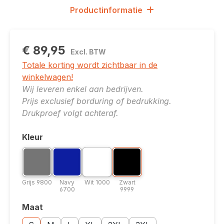
Productinformatie
€ 89,95
Excl. BTW
Totale korting wordt zichtbaar in de
winkelwagen!
Wij leveren enkel aan bedrijven.
Prijs exclusief borduring of bedrukking.
Drukproef volgt achteraf.
Kleur
Selecteer
Kleuroptie: Grijs 9800
Kleuroptie: Navy 6700
Kleuroptie: Wit 1000
Kleuroptie: Zwart 9999
Grijs 9800
Navy 6700
Wit 1000
Zwart 9999
Grijs 9800
Navy
Wit 1000
Zwart
6700
9999
Maat
Selecteer
Maatoptie: S
Maatoptie: M
Maatoptie: L
Maatoptie: XL
Maatoptie: 2XL
Maatoptie: 3XL