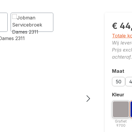
€ 44
Totale k
Wij leve
Prijs ex
achteraf.
Maat
Selecte
Maatopti
Maa
50
4
Kleur
Selecte
Kleuropti
K
Grafi
Grafiet
9700