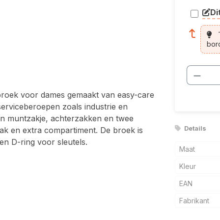
Di
arti
T
bor
Produ
broek voor dames gemaakt van easy-care
serviceberoepen zoals industrie en
en muntzakje, achterzakken en twee
Details
ak en extra compartiment. De broek is
n D-ring voor sleutels.
Maat
Kleur
EAN
Fabrikant