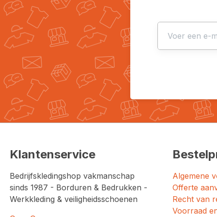
Klantenservice
Bestelp
Bedrijfskledingshop vakmanschap
Algemene v
sinds 1987 - Borduren & Bedrukken -
Offerte aan
Werkkleding & veiligheidsschoenen
Recht van r
Voorraad en