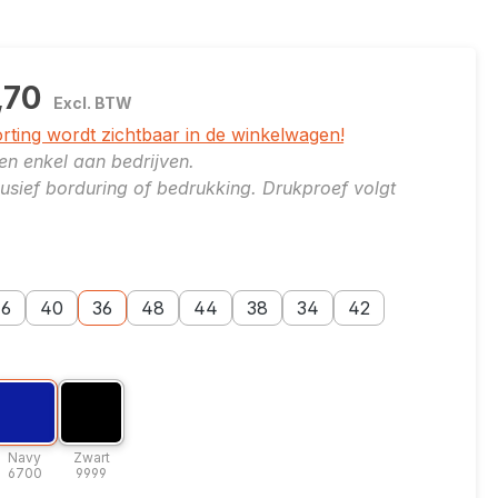
,70
Excl. BTW
orting wordt zichtbaar in de winkelwagen!
ren enkel aan bedrijven.
clusief borduring of bedrukking. Drukproef volgt
er
e: 50
toptie: 46
Maatoptie: 40
Maatoptie: 36
Maatoptie: 48
Maatoptie: 44
Maatoptie: 38
Maatoptie: 34
Maatoptie: 42
6
40
36
48
44
38
34
42
er
e: Grafiet 9700
leuroptie: Navy 6700
Kleuroptie: Zwart 9999
et 9700
Navy 6700
Zwart 9999
Navy
Zwart
6700
9999