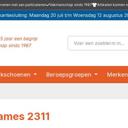
everen niet aan particulieren
Vakmanschap sinds 1987
Artikelen kunnen n
kantiesluiting: Maandag 20 juli t/m Woensdag 12 augustus 2
5 jaar een begrip
ap sinds 1987
kschoenen
Beroepsgroepen
Merke
ames 2311