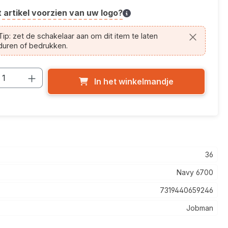
t artikel voorzien van uw logo?
cle.printing.helptext
ip: zet de schakelaar aan om dit item te laten
duren of bedrukken.
cthoeveelheid: Voer de gewenste hoevee
In het winkelmandje
36
Navy 6700
7319440659246
Jobman