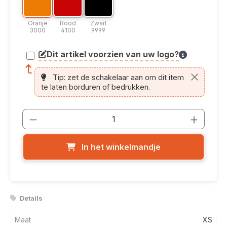
Oranje 3000
Rood 4100
Zwart 9999
Oranje
Rood
Zwart
3000
4100
9999
Dit artikel voorzien van uw logo?
article.printing.helptext
Tip: zet de schakelaar aan om dit item
te laten borduren of bedrukken.
Producthoeveelheid: Voer de gewenste
In het winkelmandje
Details
Maat
XS