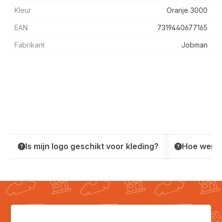
Kleur
Oranje 3000
EAN
7319440677165
Fabrikant
Jobman
Is mijn logo geschikt voor kleding?
Hoe werkt