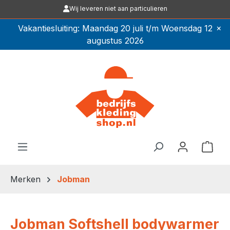
Wij leveren niet aan particulieren
Ga naar de hoofdinhoud
×
Vakantiesluiting: Maandag 20 juli t/m Woensdag 12
augustus 2026
Winkel
Merken
Jobman
Jobman Softshell bodywarmer