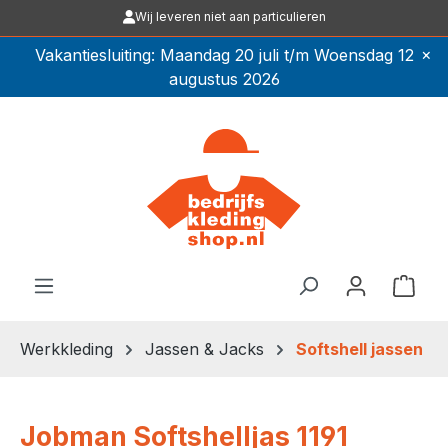
Wij leveren niet aan particulieren
Ga naar de hoofdinhoud
×
Vakantiesluiting: Maandag 20 juli t/m Woensdag 12
augustus 2026
Winkel
Werkkleding
Jassen & Jacks
Softshell jassen
Jobman Softshelljas 1191