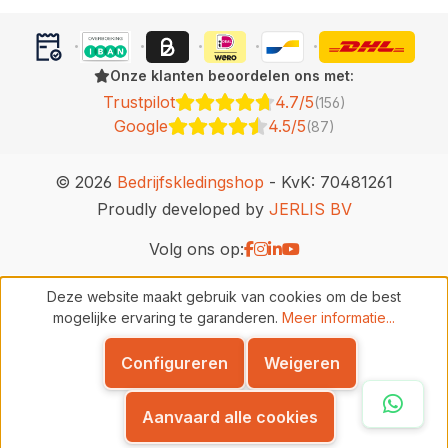
Onze klanten beoordelen ons met:
Trustpilot
4.7/5
(156)
Google
4.5/5
(87)
© 2026
Bedrijfskledingshop
- KvK: 70481261
Proudly developed by
JERLIS BV
Volg ons op:
Deze website maakt gebruik van cookies om de best
mogelijke ervaring te garanderen.
Meer informatie...
Configureren
Weigeren
Whats
Aanvaard alle cookies