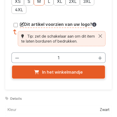
Maatoptie: XS
Maatoptie: S
Maatoptie: M
Maatoptie: L
Maatoptie: XL
Maatoptie: 2XL
Maatoptie: 3XL
XS
S
M
L
XL
2XL
3XL
Maatoptie: 4XL
4XL
Dit artikel voorzien van uw logo?
article.printing.helptext
Tip: zet de schakelaar aan om dit item
te laten borduren of bedrukken.
Producthoeveelheid: Voer de gewenste
In het winkelmandje
Details
Kleur
Zwart