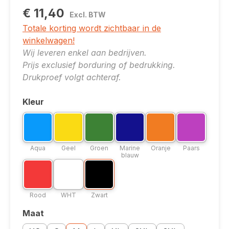
€ 11,40
Excl. BTW
Totale korting wordt zichtbaar in de
winkelwagen!
Wij leveren enkel aan bedrijven.
Prijs exclusief borduring of bedrukking.
Drukproef volgt achteraf.
Kleur
Selecteer
Kleuroptie: Aqua
Kleuroptie: Geel
Kleuroptie: Groen
Kleuroptie: Marine blauw
Kleuroptie: Oranje
Kleuroptie: P
Aqua
Geel
Groen
Marine blauw
Oranje
Paars
Aqua
Geel
Groen
Marine
Oranje
Paars
blauw
Kleuroptie: Rood
Kleuroptie: WHT
Kleuroptie: Zwart
Rood
WHT
Zwart
Rood
WHT
Zwart
Maat
Selecteer