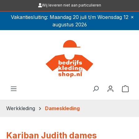
Wij leveren niet aan particulieren
Ga naar de hoofdinhoud
×
Vakantiesluiting: Maandag 20 juli t/m Woensdag 12
augustus 2026
Winkel
Werkkleding
Dameskleding
Kariban Judith dames