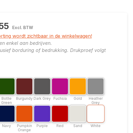
,55
Excl. BTW
orting wordt zichtbaar in de winkelwagen!
ren enkel aan bedrijven.
clusief borduring of bedrukking. Drukproef volgt
er
e: Black
leuroptie: Botlle Green
Kleuroptie: Burgundy
Kleuroptie: Dark Grey
Kleuroptie: Fuchsia
Kleuroptie: Gold
Kleuroptie: Heather
k
Botlle Green
Burgundy
Dark Grey
Fuchsia
Gold
Heather Grey
Botlle
Burgundy
Dark Grey
Fuchsia
Gold
Heather
Green
Grey
e: Kelly
leuroptie: Navy
Kleuroptie: Pumpkin Orange
Kleuroptie: Purple
Kleuroptie: Red
Kleuroptie: Sand
Kleuroptie: White
Navy
Pumpkin Orange
Purple
Red
Sand
White
Navy
Pumpkin
Purple
Red
Sand
White
Orange