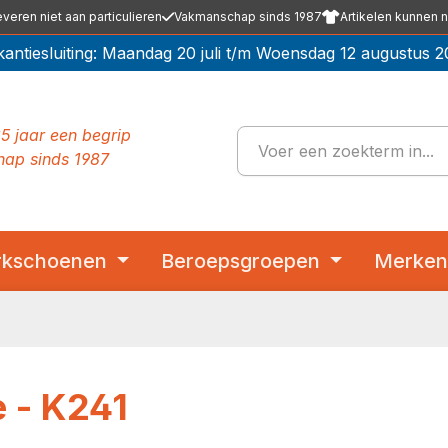
everen niet aan particulieren
Vakmanschap sinds 1987
Artikelen kunnen n
kantiesluiting: Maandag 20 juli t/m Woensdag 12 augustus 2
5 jaar een begrip
ap sinds 1987
kschoenen
Beroepsgroepen
Merke
e - K241