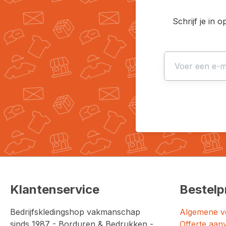
Schrijf je in 
Klantenservice
Bestelp
Bedrijfskledingshop vakmanschap
Algemene v
sinds 1987 - Borduren & Bedrukken -
Offerte aan