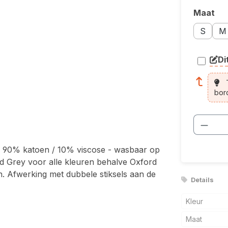
Maat
Selecte
Maatopti
Maa
S
M
Di
arti
T
bor
Produ
 90% katoen / 10% viscose - wasbaar op
ford Grey voor alle kleuren behalve Oxford
n. Afwerking met dubbele stiksels aan de
Details
Kleur
Maat