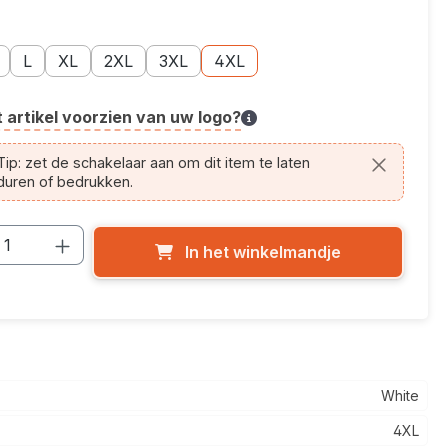
er
e: S
toptie: M
Maatoptie: L
Maatoptie: XL
Maatoptie: 2XL
Maatoptie: 3XL
Maatoptie: 4XL
L
XL
2XL
3XL
4XL
t artikel voorzien van uw logo?
cle.printing.helptext
ip: zet de schakelaar aan om dit item te laten
duren of bedrukken.
cthoeveelheid: Voer de gewenste hoevee
In het winkelmandje
White
4XL