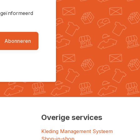
en geïnformeerd
Abonneren
Overige services
Kleding Management Systeem
Shop-in-shop