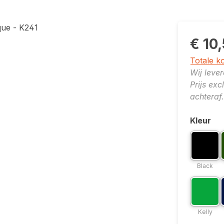
€ 10
Totale k
Wij leve
Prijs ex
achteraf.
Kleur
Selecte
Kleuropti
K
Blac
Black
Kleuropti
K
Kelly
Kelly