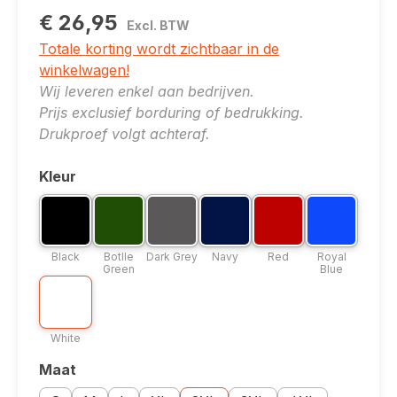
€ 26,95
Excl. BTW
Totale korting wordt zichtbaar in de
winkelwagen!
Wij leveren enkel aan bedrijven.
Prijs exclusief borduring of bedrukking.
Drukproef volgt achteraf.
Kleur
Selecteer
Kleuroptie: Black
Kleuroptie: Botlle Green
Kleuroptie: Dark Grey
Kleuroptie: Navy
Kleuroptie: Red
Kleuroptie: R
Black
Botlle Green
Dark Grey
Navy
Red
Royal Blu
Black
Botlle
Dark Grey
Navy
Red
Royal
Green
Blue
Kleuroptie: White
White
White
Maat
Selecteer