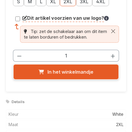
Maatoptie: S
Maatoptie: M
Maatoptie: L
Maatoptie: XL
Maatoptie: 2XL
Maatoptie: 3XL
Maatoptie: 4XL
S
M
L
XL
2XL
3XL
4XL
Dit artikel voorzien van uw logo?
article.printing.helptext
Tip: zet de schakelaar aan om dit item
te laten borduren of bedrukken.
Producthoeveelheid: Voer de gewenste
In het winkelmandje
Details
Kleur
White
Maat
2XL