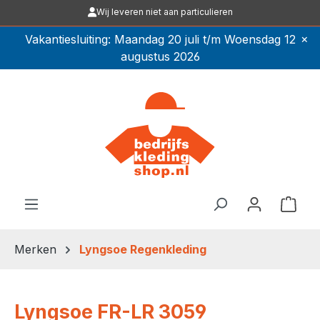
Wij leveren niet aan particulieren
Ga naar de hoofdinhoud
×
Vakantiesluiting: Maandag 20 juli t/m Woensdag 12
augustus 2026
Winkel
Merken
Lyngsoe Regenkleding
Lyngsoe FR-LR 3059