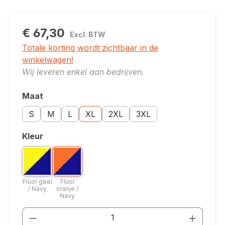
€ 67,30
Excl. BTW
Totale korting wordt zichtbaar in de
winkelwagen!
Wij leveren enkel aan bedrijven.
Maat
Selecteer
Maatoptie: S
Maatoptie: M
Maatoptie: L
Maatoptie: XL
Maatoptie: 2XL
Maatoptie: 3XL
S
M
L
XL
2XL
3XL
Kleur
Selecteer
Bicolor optie: Fluor geel / Navy
Bicolor optie: Fluor oranje / Navy
Fluor geel / Navy
Fluor oranje / Navy
Fluor geel
Fluor
/ Navy
oranje /
Navy
Producthoeveelheid: Voer de gewenste