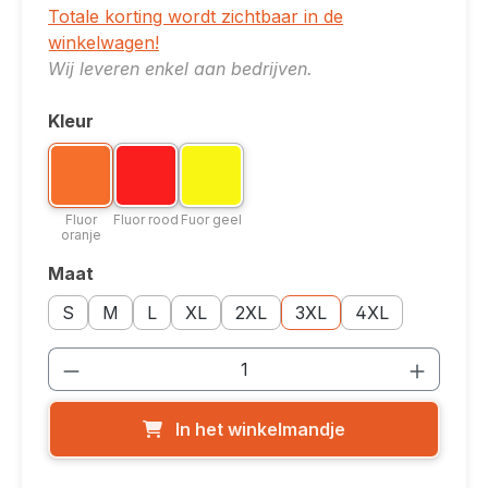
Totale korting wordt zichtbaar in de
winkelwagen!
Wij leveren enkel aan bedrijven.
Kleur
Selecteer
Kleuroptie: Fluor oranje
Kleuroptie: Fluor rood
Kleuroptie: Fuor geel
Fluor oranje
Fluor rood
Fuor geel
Fluor
Fluor rood
Fuor geel
oranje
Maat
Selecteer
Maatoptie: S
Maatoptie: M
Maatoptie: L
Maatoptie: XL
Maatoptie: 2XL
Maatoptie: 3XL
Maatoptie: 4XL
S
M
L
XL
2XL
3XL
4XL
Producthoeveelheid: Voer de gewenste
In het winkelmandje