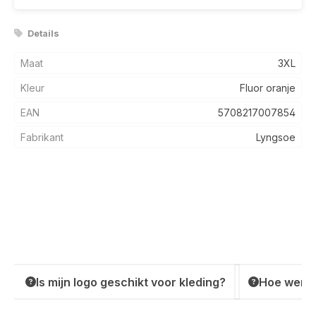
Details
Maat
3XL
Kleur
Fluor oranje
EAN
5708217007854
Fabrikant
Lyngsoe
Is mijn logo geschikt voor kleding?
Hoe werkt