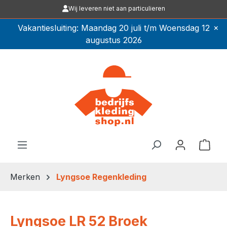
Wij leveren niet aan particulieren
Ga naar de hoofdinhoud
×
Vakantiesluiting: Maandag 20 juli t/m Woensdag 12
augustus 2026
Winkel
Merken
Lyngsoe Regenkleding
Lyngsoe LR 52 Broek