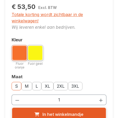
€ 53,50
Excl. BTW
Totale korting wordt zichtbaar in de
winkelwagen!
Wij leveren enkel aan bedrijven.
Kleur
Selecteer
Kleuroptie: Fluor oranje
Kleuroptie: Fuor geel
Fluor oranje
Fuor geel
Fluor
Fuor geel
oranje
Maat
Selecteer
Maatoptie: S
Maatoptie: M
Maatoptie: L
Maatoptie: XL
Maatoptie: 2XL
Maatoptie: 3XL
S
M
L
XL
2XL
3XL
Producthoeveelheid: Voer de gewenste
In het winkelmandje