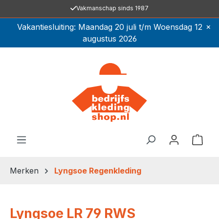
Vakmanschap sinds 1987
Ga naar de hoofdinhoud
×
Vakantiesluiting: Maandag 20 juli t/m Woensdag 12
augustus 2026
Winkel
Merken
Lyngsoe Regenkleding
Lyngsoe LR 79 RWS