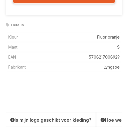
Details
Kleur
Fluor oranje
Maat
S
EAN
5708217008929
Fabrikant
Lyngsoe
Is mijn logo geschikt voor kleding?
Hoe werkt