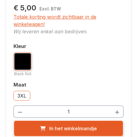
€ 5,00
Excl. BTW
Totale korting wordt zichtbaar in de
winkelwagen!
Wij leveren enkel aan bedrijven.
Kleur
Selecteer
Kleuroptie: Black 940
Black 940
Black 940
Maat
Selecteer
Maatoptie: 3XL
3XL
Producthoeveelheid: Voer de gewenste
In het winkelmandje