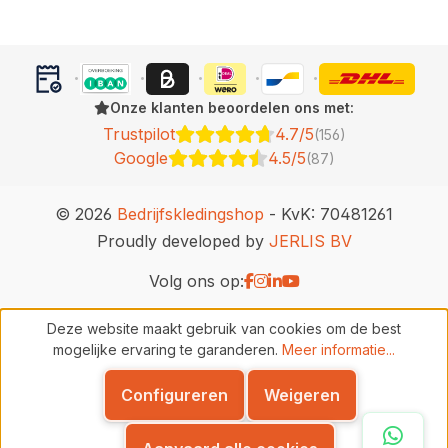
Onze klanten beoordelen ons met:
Trustpilot
4.7/5
(156)
Google
4.5/5
(87)
© 2026
Bedrijfskledingshop
- KvK: 70481261
Proudly developed by
JERLIS BV
Volg ons op:
Deze website maakt gebruik van cookies om de best
mogelijke ervaring te garanderen.
Meer informatie...
Configureren
Weigeren
Whats