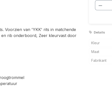
Produ
s. Voorzien van 'YKK' rits in matchende
Details
t en rib onderboord, Zeer kleurvast door
Kleur
Maat
Fabrikant
 droogtrommel
mperatuur