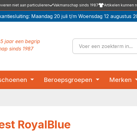
everen niet aan particulieren
Vakmanschap sinds 1987
Artikelen kunnen n
kantiesluiting: Maandag 20 juli t/m Woensdag 12 augustus 2
5 jaar een begrip
ap sinds 1987
schoenen
Beroepsgroepen
Merken
st RoyalBlue