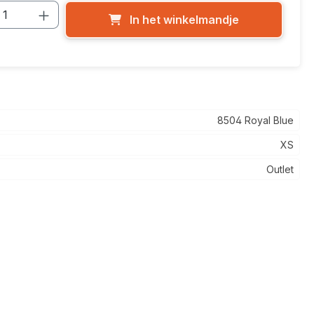
cthoeveelheid: Voer de gewenste hoevee
In het winkelmandje
8504 Royal Blue
XS
Outlet