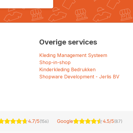
Overige services
Kleding Management Systeem
Shop-in-shop
Kinderkleding Bedrukken
Shopware Development - Jerlis BV
4.7/5
Google
4.5/5
(156)
(87)