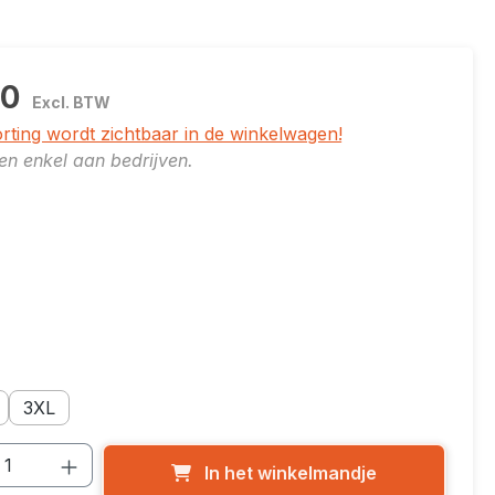
00
Excl. BTW
orting wordt zichtbaar in de winkelwagen!
ren enkel aan bedrijven.
er
e: Donker Grijs
er Grijs
er
e: M
toptie: L
Maatoptie: 3XL
3XL
cthoeveelheid: Voer de gewenste hoevee
In het winkelmandje