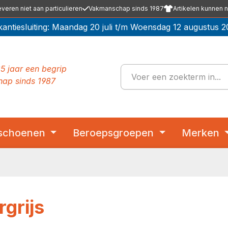
everen niet aan particulieren
Vakmanschap sinds 1987
Artikelen kunnen n
kantiesluiting: Maandag 20 juli t/m Woensdag 12 augustus 2
5 jaar een begrip
ap sinds 1987
schoenen
Beroepsgroepen
Merken
rgrijs