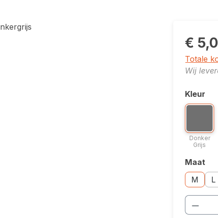
€ 5,
Totale k
Wij leve
Kleur
Selecte
Kleuropti
Donk
Donker
Grijs
Maat
Selecte
Maatopti
Maa
M
L
Produ