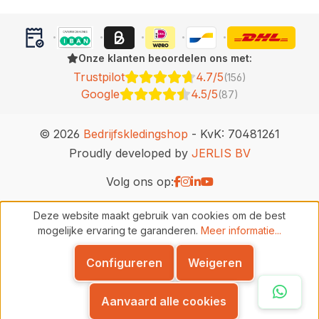
Onze klanten beoordelen ons met:
Trustpilot
4.7/5
(156)
Google
4.5/5
(87)
© 2026
Bedrijfskledingshop
- KvK: 70481261
Proudly developed by
JERLIS BV
Volg ons op:
Deze website maakt gebruik van cookies om de best
mogelijke ervaring te garanderen.
Meer informatie...
Configureren
Weigeren
Whats
Aanvaard alle cookies