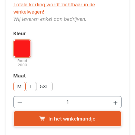
Totale korting wordt zichtbaar in de
winkelwagen!
Wij leveren enkel aan bedrijven.
Kleur
Selecteer
Kleuroptie: Rood 2000
Rood 2000
Rood
2000
Maat
Selecteer
Maatoptie: M
Maatoptie: L
Maatoptie: 5XL
M
L
5XL
Producthoeveelheid: Voer de gewenste
In het winkelmandje