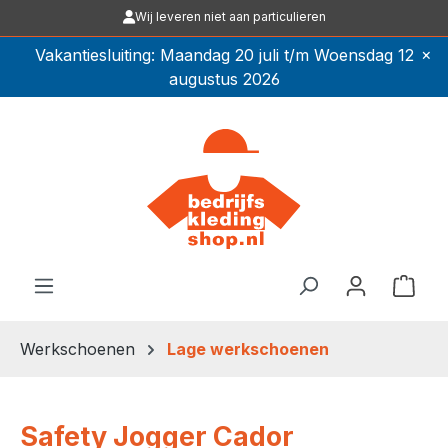
Wij leveren niet aan particulieren
Ga naar de hoofdinhoud
×
Vakantiesluiting: Maandag 20 juli t/m Woensdag 12
augustus 2026
Winkel
Werkschoenen
Lage werkschoenen
Safety Jogger Cador