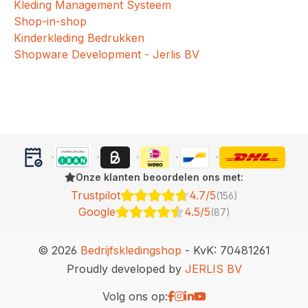
Kleding Management Systeem
Shop-in-shop
Kinderkleding Bedrukken
Shopware Development - Jerlis BV
Onze klanten beoordelen ons met:
Trustpilot
4.7/5
(156)
Google
4.5/5
(87)
© 2026
Bedrijfskledingshop
- KvK: 70481261
Proudly developed by
JERLIS BV
Volg ons op: