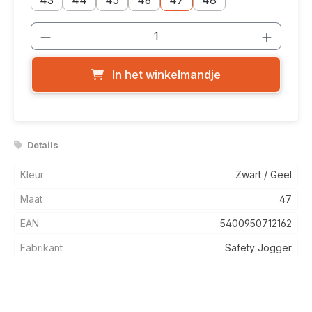
43
44
45
46
47
48
Producthoeveelheid: Voer de gewenste
In het winkelmandje
Details
Kleur
Zwart / Geel
Maat
47
EAN
5400950712162
Fabrikant
Safety Jogger