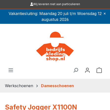
Wij leveren niet aan particulieren
Ga naar de hoofdinhoud
×
Vakantiesluiting: Maandag 20 juli t/m Woensdag 12
augustus 2026
Winkel
Werkschoenen
Damesschoenen
Safety Jogger X1100N