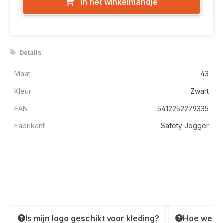
In het winkelmandje
Details
Maat
43
Kleur
Zwart
EAN
5412252279335
Fabrikant
Safety Jogger
Is mijn logo geschikt voor kleding?
Hoe werkt