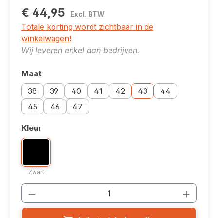
€ 44,95
Excl. BTW
Totale korting wordt zichtbaar in de
winkelwagen!
Wij leveren enkel aan bedrijven.
Maat
Selecteer
Maatoptie: 38
Maatoptie: 39
Maatoptie: 40
Maatoptie: 41
Maatoptie: 42
Maatoptie: 43
Maatoptie: 44
38
39
40
41
42
43
44
Maatoptie: 45
Maatoptie: 46
Maatoptie: 47
45
46
47
Kleur
Selecteer
Kleuroptie: Zwart
Zwart
Zwart
Producthoeveelheid: Voer de gewenste