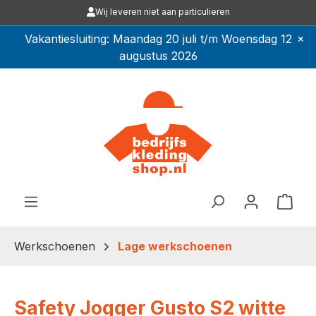
Wij leveren niet aan particulieren
Ga naar de hoofdinhoud
×
Vakantiesluiting: Maandag 20 juli t/m Woensdag 12
augustus 2026
Winkel
Werkschoenen
Lage werkschoenen
Safety Jogger Gusto S2 witte