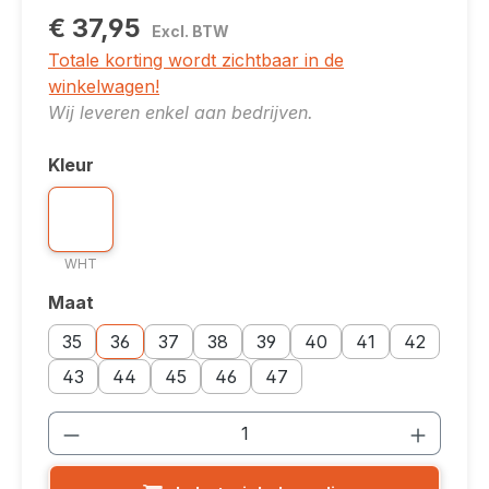
€ 37,95
Excl. BTW
Totale korting wordt zichtbaar in de
winkelwagen!
Wij leveren enkel aan bedrijven.
Kleur
Selecteer
Kleuroptie: WHT
WHT
WHT
Maat
Selecteer
Maatoptie: 35
Maatoptie: 36
Maatoptie: 37
Maatoptie: 38
Maatoptie: 39
Maatoptie: 40
Maatoptie: 41
Maatoptie: 
35
36
37
38
39
40
41
42
Maatoptie: 43
Maatoptie: 44
Maatoptie: 45
Maatoptie: 46
Maatoptie: 47
43
44
45
46
47
Producthoeveelheid: Voer de gewenste