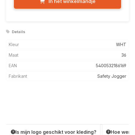
In het winkelmandje
Details
Kleur
WHT
Maat
36
EAN
5400532186169
Fabrikant
Safety Jogger
Is mijn logo geschikt voor kleding?
Hoe werkt