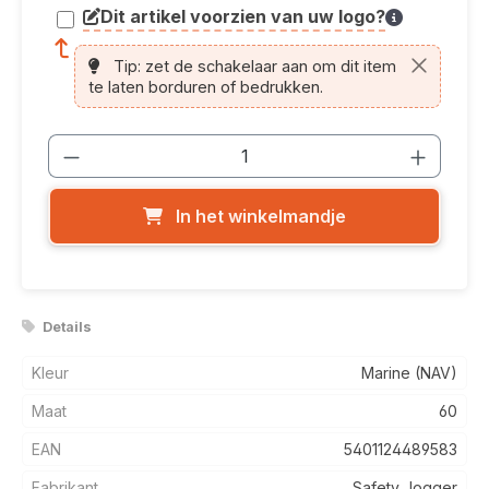
Dit artikel voorzien van uw logo?
article.printing.helptext
Tip: zet de schakelaar aan om dit item
te laten borduren of bedrukken.
Producthoeveelheid: Voer de gewenste
In het winkelmandje
Details
Kleur
Marine (NAV)
Maat
60
EAN
5401124489583
Fabrikant
Safety Jogger