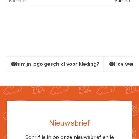
Fabrikant
Santino
Is mijn logo geschikt voor kleding?
Hoe werkt
Nieuwsbrief
Schrijf je in op onze nieuwsbrief en je