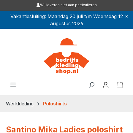
Wij leveren niet aan particulieren
Ga naar de hoofdinhoud
×
Vakantiesluiting: Maandag 20 juli t/m Woensdag 12
augustus 2026
Winkel
Werkkleding
Poloshirts
Santino Mika Ladies poloshirt