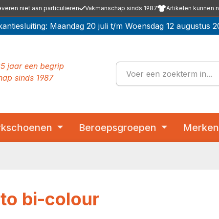
everen niet aan particulieren
Vakmanschap sinds 1987
Artikelen kunnen n
kantiesluiting: Maandag 20 juli t/m Woensdag 12 augustus 2
5 jaar een begrip
ap sinds 1987
kschoenen
Beroepsgroepen
Merke
to bi-colour