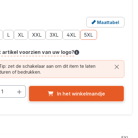
Maattabel
er
n popup met de maattabel voor dit product
e: S
toptie: M
Maatoptie: L
Maatoptie: XL
Maatoptie: XXL
Maatoptie: 3XL
Maatoptie: 4XL
Maatoptie: 5XL
L
XL
XXL
3XL
4XL
5XL
t artikel voorzien van uw logo?
cle.printing.helptext
ip: zet de schakelaar aan om dit item te laten
duren of bedrukken.
cthoeveelheid: Voer de gewenste hoevee
In het winkelmandje
5XL