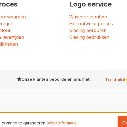
roces
Logo service
oorwaarden
Wasvoorschriften
vragen
Het ontwerp proces
etour
Kleding borduren
 levertijden
Kleding bedrukken
ijkheden
Onze klanten beoordelen ons met:
Trustpilot
C
 ervaring te garanderen.
Meer informatie...