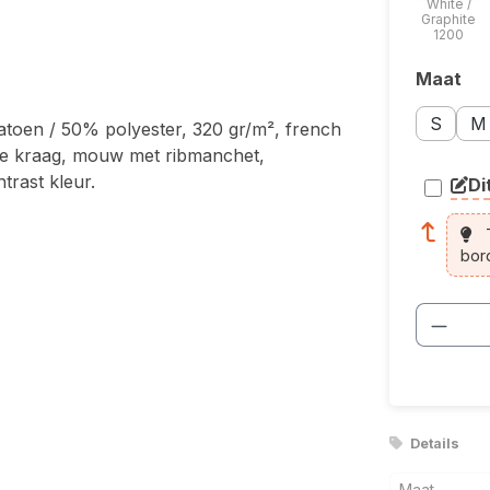
White /
Graphite
1200
Maat
Selecte
Opent ee
Maatopti
Maa
S
M
atoen / 50% polyester, 320 gr/m², french
de kraag, mouw met ribmanchet,
trast kleur.
Di
arti
T
bor
Produ
Details
Maat