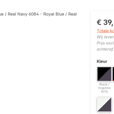
€ 39
Totale k
Wij leve
Prijs ex
achteraf.
Kleur
Selecte
Bicolor o
B
Black
Black /
Graphite
8216
Bicolor o
White