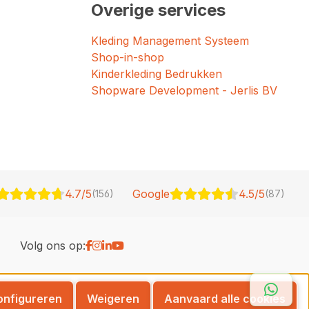
Overige services
Kleding Management Systeem
Shop-in-shop
Kinderkleding Bedrukken
Shopware Development - Jerlis BV
4.7/5
Google
4.5/5
(156)
(87)
Volg ons op:
Whats
onfigureren
Weigeren
Aanvaard alle cookies