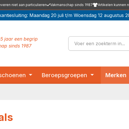
everen niet aan particulieren
Vakmanschap sinds 1987
Artikelen kunnen n
kantiesluiting: Maandag 20 juli t/m Woensdag 12 augustus 2
5 jaar een begrip
ap sinds 1987
schoenen
Beroepsgroepen
Merken
als