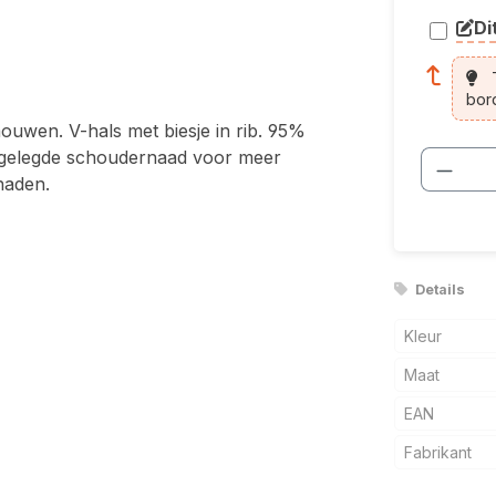
Di
arti
T
bor
ouwen. V-hals met biesje in rib. 95%
n gelegde schoudernaad voor meer
Produ
naden.
Details
Kleur
Maat
EAN
Fabrikant