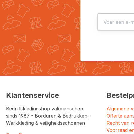
Klantenservice
Bestelp
Bedrijfskledingshop vakmanschap
Algemene v
sinds 1987 - Borduren & Bedrukken -
Offerte aan
Werkkleding & veiligheidsschoenen
Recht van r
Voorraad en