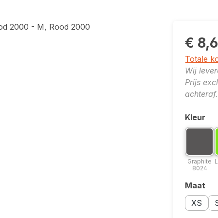
€ 8,
Totale k
Wij leve
Prijs ex
achteraf.
Kleur
Selecte
Kleuropt
K
Grap
Graphite
L
8024
Maat
Selecte
Maatopti
Ma
XS