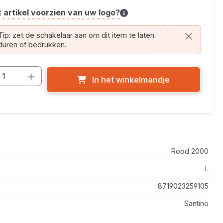
t artikel voorzien van uw logo?
cle.printing.helptext
ip: zet de schakelaar aan om dit item te laten
duren of bedrukken.
cthoeveelheid: Voer de gewenste hoevee
In het winkelmandje
Rood 2000
L
8719023259105
Santino