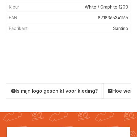
Kleur
White / Graphite 1200
EAN
8718365341165
Fabrikant
Santino
Is mijn logo geschikt voor kleding?
Hoe werkt