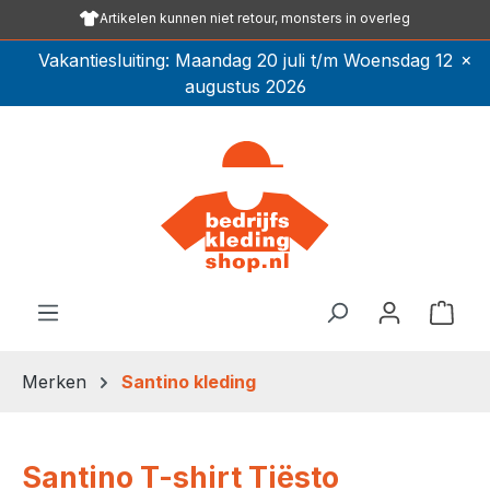
Artikelen kunnen niet retour, monsters in overleg
Ga naar de hoofdinhoud
×
Vakantiesluiting: Maandag 20 juli t/m Woensdag 12
augustus 2026
Winkel
Merken
Santino kleding
Santino T-shirt Tiësto