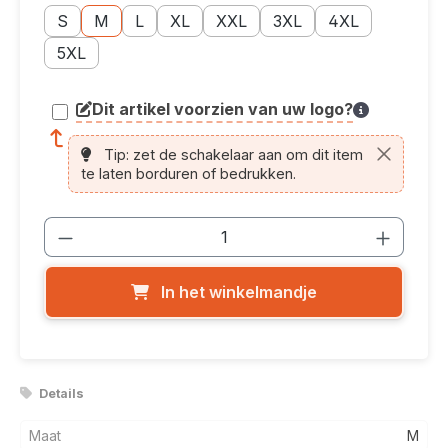
Maatoptie: S
Maatoptie: M
Maatoptie: L
Maatoptie: XL
Maatoptie: XXL
Maatoptie: 3XL
Maatoptie: 4XL
S
M
L
XL
XXL
3XL
4XL
Maatoptie: 5XL
5XL
Dit artikel voorzien van uw logo?
article.printing.helptext
Tip: zet de schakelaar aan om dit item
te laten borduren of bedrukken.
Producthoeveelheid: Voer de gewenste
In het winkelmandje
Details
Maat
M