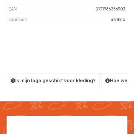
EAN
8711966356903
Fabrikant
Santino
Is mijn logo geschikt voor kleding?
Hoe werkt