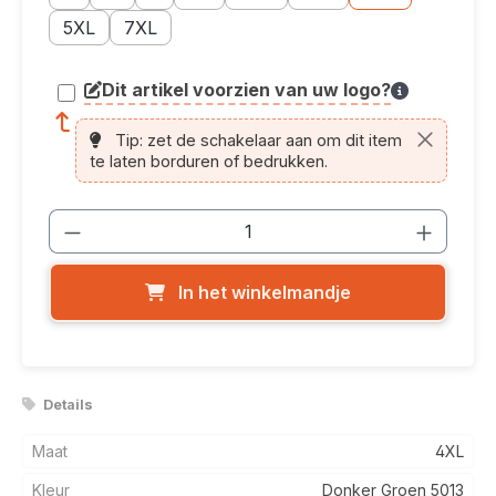
Maatoptie: 5XL
Maatoptie: 7XL
5XL
7XL
Dit artikel voorzien van uw logo?
article.printing.helptext
Tip: zet de schakelaar aan om dit item
te laten borduren of bedrukken.
Producthoeveelheid: Voer de gewenste
In het winkelmandje
Details
Maat
4XL
Kleur
Donker Groen 5013