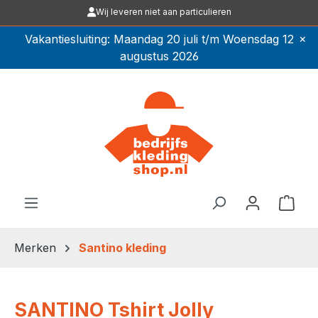
Wij leveren niet aan particulieren
Ga naar de hoofdinhoud
×
Vakantiesluiting: Maandag 20 juli t/m Woensdag 12
augustus 2026
Winkel
Merken
Santino kleding
SANTINO Tshirt Jolly