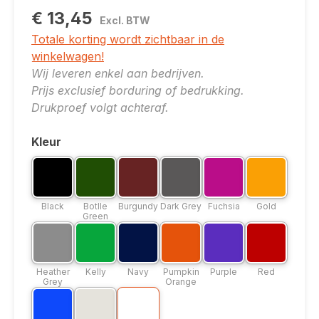
€ 13,45
Excl. BTW
Totale korting wordt zichtbaar in de
winkelwagen!
Wij leveren enkel aan bedrijven.
Prijs exclusief borduring of bedrukking.
Drukproef volgt achteraf.
Kleur
Selecteer
Kleuroptie: Black
Kleuroptie: Botlle Green
Kleuroptie: Burgundy
Kleuroptie: Dark Grey
Kleuroptie: Fuchsia
Kleuroptie: G
Black
Botlle Green
Burgundy
Dark Grey
Fuchsia
Gold
Black
Botlle
Burgundy
Dark Grey
Fuchsia
Gold
Green
Kleuroptie: Heather Grey
Kleuroptie: Kelly
Kleuroptie: Navy
Kleuroptie: Pumpkin Orange
Kleuroptie: Purple
Kleuroptie: R
Heather Grey
Kelly
Navy
Pumpkin Orange
Purple
Red
Heather
Kelly
Navy
Pumpkin
Purple
Red
Grey
Orange
Kleuroptie: Royal Blue
Kleuroptie: Sand
Kleuroptie: White
Royal Blue
Sand
White