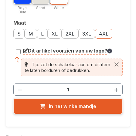
Royal
Sand
White
Blue
Maat
Selecteer
Maatoptie: S
Maatoptie: M
Maatoptie: L
Maatoptie: XL
Maatoptie: 2XL
Maatoptie: 3XL
Maatoptie: 4XL
S
M
L
XL
2XL
3XL
4XL
Dit artikel voorzien van uw logo?
article.printing.helptext
Tip: zet de schakelaar aan om dit item
te laten borduren of bedrukken.
Producthoeveelheid: Voer de gewenste
In het winkelmandje