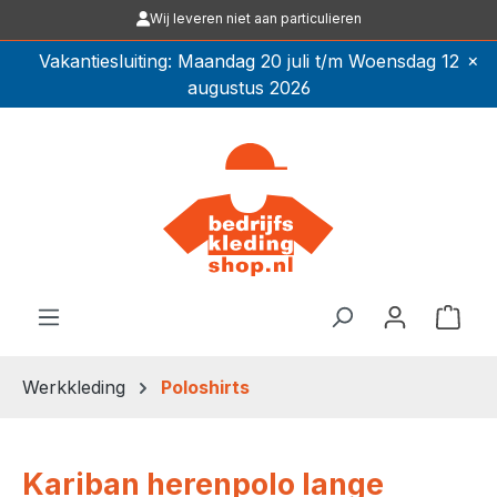
Wij leveren niet aan particulieren
Ga naar de hoofdinhoud
×
Vakantiesluiting: Maandag 20 juli t/m Woensdag 12
augustus 2026
Winkel
Werkkleding
Poloshirts
Kariban herenpolo lange