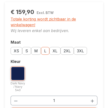
€ 159,90
Excl. BTW
Totale korting wordt zichtbaar in de
winkelwagen!
Wij leveren enkel aan bedrijven.
Maat
Selecteer
Maatoptie: XS
Maatoptie: S
Maatoptie: M
Maatoptie: L
Maatoptie: XL
Maatoptie: 2XL
Maatoptie: 3XL
XS
S
M
L
XL
2XL
3XL
Kleur
Selecteer
Kleuroptie: Dark Navy / Navy 540
Dark Navy / Navy 540
Dark Navy
/ Navy
540
Producthoeveelheid: Voer de gewenste