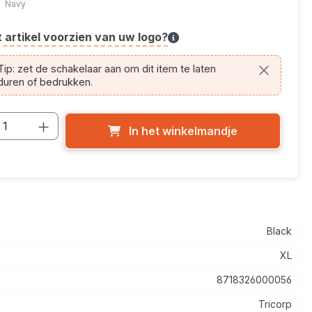
Navy
t artikel voorzien van uw logo?
cle.printing.helptext
ip: zet de schakelaar aan om dit item te laten
duren of bedrukken.
cthoeveelheid: Voer de gewenste hoevee
In het winkelmandje
Black
XL
8718326000056
Tricorp