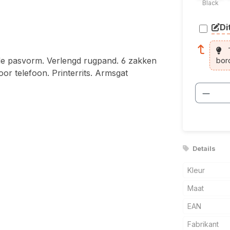
Black
Di
arti
T
 pasvorm. Verlengd rugpand. 6 zakken
bor
or telefoon. Printerrits. Armsgat
Produ
Details
Kleur
Maat
EAN
Fabrikant