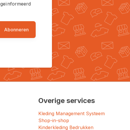
en geïnformeerd
Abonneren
Overige services
Kleding Management Systeem
Shop-in-shop
Kinderkleding Bedrukken