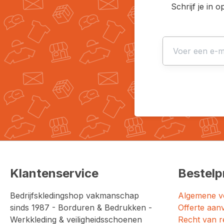
Schrijf je in 
Klantenservice
Bestelp
Bedrijfskledingshop vakmanschap
Algemene v
sinds 1987 - Borduren & Bedrukken -
Offerte aan
Werkkleding & veiligheidsschoenen
Recht van r