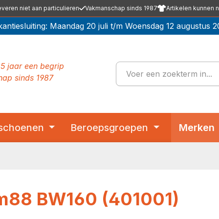
everen niet aan particulieren
Vakmanschap sinds 1987
Artikelen kunnen n
kantiesluiting: Maandag 20 juli t/m Woensdag 12 augustus 2
5 jaar een begrip
ap sinds 1987
schoenen
Beroepsgroepen
Merken
m88 BW160 (401001)